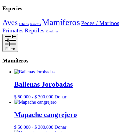
Especies
Mamíferos
Aves
Peces / Marinos
Felinos
Insectos
Primates
Reptiles
Roedores
Filtrar
Mamíferos
Ballenas Jorobadas
Rango
Este
$
50.000
-
$
300.000
Donar
de
producto
precios:
tiene
desde
múltiples
Mapache cangrejero
$ 50.000
variantes.
hasta
Las
Rango
Este
$
50.000
-
$
300.000
Donar
$ 300.000
opciones