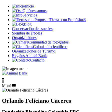
Inicio
Quiénes somos
Servicios
Tierras con Propósito®
Blog
Conservación de especies
Siembra de árboles
Organizaciones
Comunidad de fotógrafos
Colonia de científicos
Organizaciones de Turismo
Regalos Animal Bank
Contacto
0
Menú
Orlando Feliciano Cáceres
Fundación Bioandina Colombia FBC