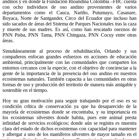
andinos y en donde la Fundación Bioandina Colombia –FBC cuenta
con ocho individuos de oso andino provenientes de varios
departamentos como el Cauca, Nariño, Putumayo, Casanare,
Boyaca, Norte de Santgander, Circo del Ecuador que incluso han
sido sacados de áreas del Sistema de Parques Nacionales tras la caza
y muerte de sus madres. Es así, como han rescatado oseznos de
PNN Pisba, PNN Tama, PNN Chingaza, PNN Cocuy entre otras
áreas.
Simultáneamente al proceso de rehabilitación, Orlando y sus
compañeros enfocan grandes esfuerzos en acciones de educación
ambiental, principalmente con las comunidades que comparten los
entornos cercanos con la especie, con el objetivo de concienciar a la
gente de la importancia de la presencia del oso andino en nuestros
ecosistemas naturales. También capacita a las comunidades en otras
formas de uso y producción del territorio de manera más amigable y
sostenible en el tiempo.
Hoy su gran motivación para seguir trabajando por el oso es su
condición crítica de conservación ya que ha desaparecido de la
mayoría de ecosistemas donde se encontraba, y su importancia en
los ecosistemas silvestres donde habita, pues este animal presta
infinidad de servicios ecológicos; donde aún se registra es muestra
clara del estado de dichos ecosistemas con capacidad para mantener
y albergar a uno de los mamíferos silvestres de mayor tamaño en el