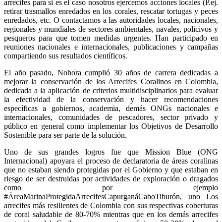
arrecifes para si es el caso nosotros ejercemos acciones locales (P.ej.
retirar trasmallos enredados en los corales, rescatar tortugas y peces
enredados, etc. O contactamos a las autoridades locales, nacionales,
regionales y mundiales de sectores ambientales, navales, policivos y
pesqueros para que tomen medidas urgentes. Han participado en
reuniones nacionales e internacionales, publicaciones y campañas
compartiendo sus resultados científicos.
El año pasado, Nohora cumplió 30 años de carrera dedicadas a
mejorar la conservación de los Arrecifes Coralinos en Colombia,
dedicada a la aplicación de criterios multidisciplinarios para evaluar
la efectividad de la conservación y hacer recomendaciones
específicas a gobiernos, academia, demás ONGs nacionales e
internacionales, comunidades de pescadores, sector privado y
público en general como implementar los Objetivos de Desarrollo
Sostenible para ser parte de la solución.
Uno de sus grandes logros fue que Mission Blue (ONG
Internacional) apoyara el proceso de declaratoria de áreas coralinas
que no estaban siendo protegidas por el Gobierno y que estaban en
riesgo de ser destruidas por actividades de exploración o dragados
como por ejemplo
#ÁreaMarinaProtegidaArrecifesCapurganáCaboTiburón, uno Los
arrecifes más resilientes de Colombia con sus respectivas coberturas
de coral saludable de 80-70% mientras que en los demás arrecifes