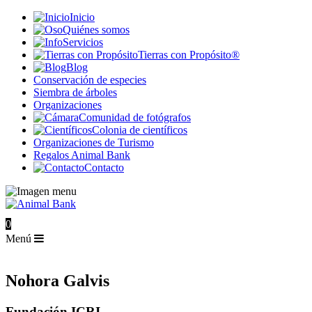
Inicio
Quiénes somos
Servicios
Tierras con Propósito®
Blog
Conservación de especies
Siembra de árboles
Organizaciones
Comunidad de fotógrafos
Colonia de científicos
Organizaciones de Turismo
Regalos Animal Bank
Contacto
0
Menú
Nohora Galvis
Fundación ICRI