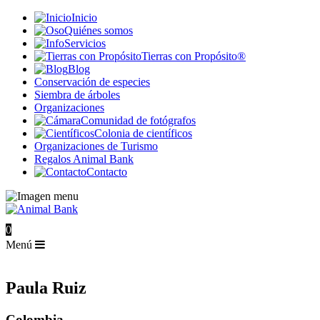
Inicio
Quiénes somos
Servicios
Tierras con Propósito®
Blog
Conservación de especies
Siembra de árboles
Organizaciones
Comunidad de fotógrafos
Colonia de científicos
Organizaciones de Turismo
Regalos Animal Bank
Contacto
0
Menú
Paula Ruiz
Colombia