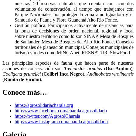
nuestras 50 reservas naturales que cuentan con acuerdos
voluntarios de conservación, al tiempo que trabajamos con
Parque Nacionales por proteger la zona amortiguadora y el
Santuario de Fauna y Flora Guanentá Alto Río Fonce.
Gestión política: Participamos activamente de instancias para
la toma de decisiones de orden nacional, regional y local
sobre nuestro territorio como lo son SINAP, Mesa de Bosques
de Santander, Mesa de Bosques del Alto Río Fonce, Consejos
territoriales de planeación municipal, Consejos municipales de
turismo y redes como MINGAnet, RESNATUR, SlowFood.
Las principales especies de fauna que hacen parte de nuestras
acciones de conservación son
Tremarctos ornatus
(
Oso Andino
),
Coeligena prunellei
(
Colibrí Inca Negro
),
Andinobates virolinensis
(
Ranita de Virolín
).
Conoce más…
https://agrosolidariacharala.org
https://www.facebook.com/charala.agrosolidaria
https://twitter.com/AgrosolCharala
https://www.instagram.com/charala.agrosolidaria
Galería